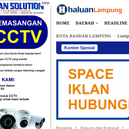
Loncat
tutup
ke
konten
HOME
DAERAH
HEADLINE
KOTA BANDAR LAMPUNG
Lamp
Konten Spesial
Perbakin La
Beranda
Hukum dan Kriminal