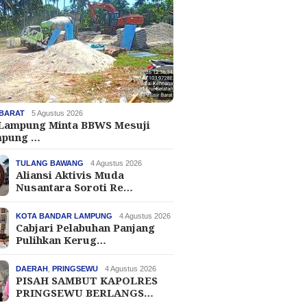
 BARAT
5 Agustus 2026
ampung Minta BBWS Mesuji
mpung …
TULANG BAWANG
4 Agustus 2026
Aliansi Aktivis Muda
Nusantara Soroti Re…
KOTA BANDAR LAMPUNG
4 Agustus 2026
Cabjari Pelabuhan Panjang
Pulihkan Kerug…
DAERAH
,
PRINGSEWU
4 Agustus 2026
PISAH SAMBUT KAPOLRES
PRINGSEWU BERLANGS…