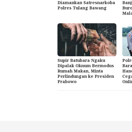
Diamankan Satresnarkoba
Ban
Polres Tulang Bawang
Bur
Mal
Supir Batubara Ngaku
Pol
Dipalak Oknum Bermodus
Bara
Rumah Makan, Minta
Hand
Perlindungan ke Presiden
Cega
Prabowo
Onli