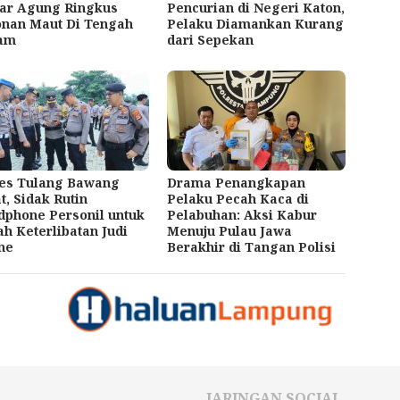
jar Agung Ringkus
Pencurian di Negeri Katon,
onan Maut Di Tengah
Pelaku Diamankan Kurang
am
dari Sepekan
res Tulang Bawang
Drama Penangkapan
t, Sidak Rutin
Pelaku Pecah Kaca di
phone Personil untuk
Pelabuhan: Aksi Kabur
h Keterlibatan Judi
Menuju Pulau Jawa
ne
Berakhir di Tangan Polisi
JARINGAN SOCIAL