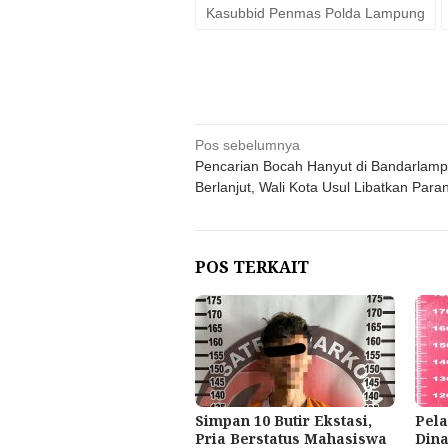
Kasubbid Penmas Polda Lampung
Navigasi
Pos sebelumnya
Pencarian Bocah Hanyut di Bandarlam
pos
Berlanjut, Wali Kota Usul Libatkan Para
POS TERKAIT
Simpan 10 Butir Ekstasi,
Pela
Pria Berstatus Mahasiswa
Dina