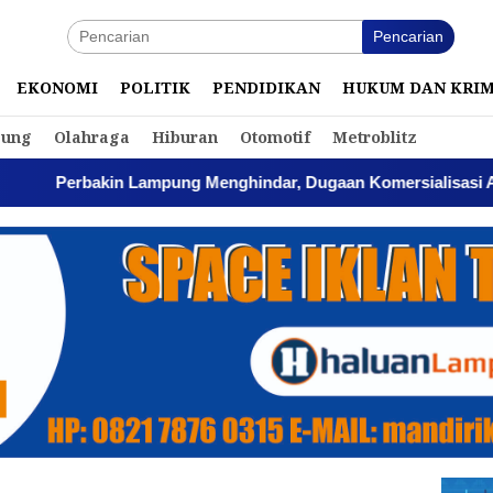
Pencarian
EKONOMI
POLITIK
PENDIDIKAN
HUKUM DAN KRI
ung
Olahraga
Hiburan
Otomotif
Metroblitz
mpung Menghindar, Dugaan Komersialisasi Aset Pemprov Kian 