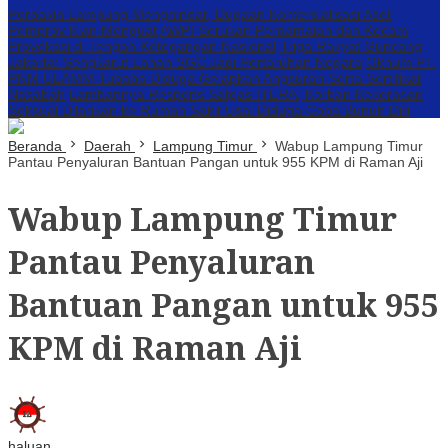
Perbakin Lampung Menghindar, Dugaan Komersialisasi Aset
Pemprov Kian Menguat
AWPI Serukan Perdamaian dan Kecam
Provokasi di Tengah Ketegangan Nasional
Triga Rakyat Guncang
Jakarta: Sengkarut Lahan SGC Jadi Pertaruhan Negara
Oknum PT.
PNM ULAMM Tubaba Diduga Gelapkan Angsuran Serta Sertifikat
Nasabah
Lambannya Respons Satgas ITERA, Korban Kekerasan
Seksual Dilarikan ke Rumah Sakit Usai Diduga Coba Bunuh Diri
Beranda
Daerah
Lampung Timur
Wabup Lampung Timur
Pantau Penyaluran Bantuan Pangan untuk 955 KPM di Raman Aji
Wabup Lampung Timur
Pantau Penyaluran
Bantuan Pangan untuk 955
KPM di Raman Aji
haluan