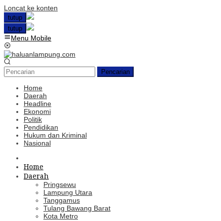
Loncat ke konten
tutup
tutup
Menu Mobile
Pencarian
Home
Daerah
Headline
Ekonomi
Politik
Pendidikan
Hukum dan Kriminal
Nasional
Home
Daerah
Pringsewu
Lampung Utara
Tanggamus
Tulang Bawang Barat
Kota Metro