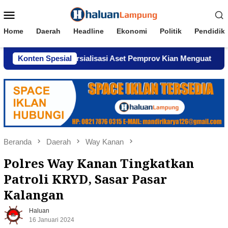
Loncat
Menu
ke
Mobile
konten
Home
Daerah
Headline
Ekonomi
Politik
Pendidik
aan Komersialisasi Aset Pemprov Kian Menguat
Konten Spesial
AWPI S
Beranda
Daerah
Way Kanan
Polres Way Kanan Tingkatkan
Patroli KRYD, Sasar Pasar
Kalangan
Haluan
16 Januari 2024