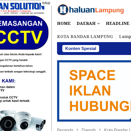
Loncat
tutup
ke
konten
HOME
DAERAH
HEADLINE
KOTA BANDAR LAMPUNG
Lamp
Konten Spesial
Perbakin Lampung
Beranda
Daerah
Kota Bandar