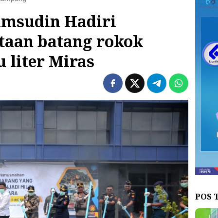
amsudin Hadiri
taan batang rokok
u liter Miras
POS 