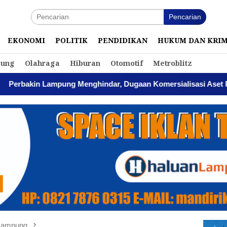
Pencarian
EKONOMI
POLITIK
PENDIDIKAN
HUKUM DAN KRI
ung
Olahraga
Hiburan
Otomotif
Metroblitz
 Menghindar, Dugaan Komersialisasi Aset Pemprov Kian Meng
 Lampung