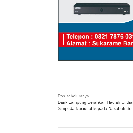
Navigasi
Pos sebelumnya
Bank Lampung Serahkan Hadiah Undia
pos
Simpeda Nasional kepada Nasabah Be