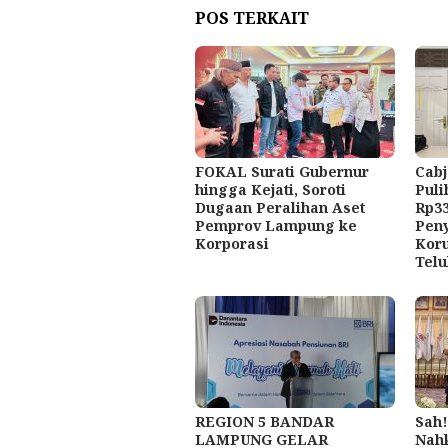
POS TERKAIT
FOKAL Surati Gubernur
Cabj
hingga Kejati, Soroti
Puli
Dugaan Peralihan Aset
Rp33
Pemprov Lampung ke
Pen
Korporasi
Kor
Telu
REGION 5 BANDAR
Sah
LAMPUNG GELAR
Nah