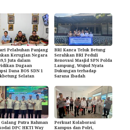
ari Pelabuhan Panjang
BRI Kanca Teluk Betung
hkan Kerugian Negara
Serahkan BRI Peduli
9,5 Juta dalam
Renovasi Masjid SPN Polda
yidikan Dugaan
Lampung, Wujud Nyata
upsi Dana BOS SDN 1
Dukungan terhadap
kbetung Selatan
Sarana Ibadah
! Galang Putra Rahman
Perkuat Kolaborasi
kodai DPC HKTI Way
Kampus dan Polri,