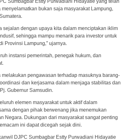
PC Sumbagbar Estty Purwadiani Hidayatie yang telah
sa menyelamatkan bukan saja masyarakat Lampung,
 Sumatera.
 sejalan dengan upaya kita dalam menciptakan iklim
kondusif, sehingga mampu menarik para investor untuk
i Provinsi Lampung,” ujarnya.
luruh instansi pemerintah, penegak hukum, dan
t.
rus melakukan pengawasan terhadap masuknya barang-
koordinasi dan kerjasama dalam menjaga stabilitas dan
k Pj. Gubernur Samsudin.
luruh elemen masyarakat untuk aktif dalam
a sama dengan pihak berwenang jika menemukan
n Negara. Dukungan dari masyarakat sangat penting
macam ini dapat dicegah sejak dini.
anwil DJPC Sumbagbar Estty Purwadiani Hidayatie