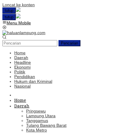
Loncat ke konten
tutup
tutup
Menu Mobile
Pencarian
Home
Daerah
Headline
Ekonomi
Politik
Pendidikan
Hukum dan Kriminal
Nasional
Home
Daerah
Pringsewu
Lampung Utara
Tanggamus
Tulang Bawang Barat
Kota Metro