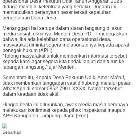
operasional Desa Pekurun Udik Tahun Anggaran 2023
diduga melebihi ketentuan yang berlaku. Dugaan ini
memunculkan pertanyaan besar terkait kepatuhan
pengelolaan Dana Desa.
Menanggapi hal serupa dalam siaran langsung di akun
media sosial resminya, Menteri Desa PDTT menegaskan
bahwa jika ada kelebihan dana operasional desa,
masyarakat diminta segera melaporkannya kepada aparat
penegak hukum (APH).
“Tolong masyarakat untuk memberikan informasi tersebut
kepada kami agar segera kita tindak lanjuti dan turun ke
lapangan langsung,” ujar Menteri.
Sementara itu, Kepala Desa Pekurun Udik, Amar Ma’ruf,
tidak memberikan tanggapan saat dihubungi melalui pesan
WhatsApp di nomor 0852-7901-XXXX. Nomor tersebut
dalam keadaan tidak aktif.
Hingga berita ini diturunkan, awak media masih berupaya
melakukan konfirmasi kepada pihak Inspektorat maupun
APH Kabupaten Lampung Utara. (Red)
Sebarkan