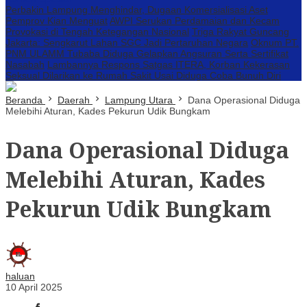
Perbakin Lampung Menghindar, Dugaan Komersialisasi Aset
Pemprov Kian Menguat
AWPI Serukan Perdamaian dan Kecam
Provokasi di Tengah Ketegangan Nasional
Triga Rakyat Guncang
Jakarta: Sengkarut Lahan SGC Jadi Pertaruhan Negara
Oknum PT.
PNM ULAMM Tubaba Diduga Gelapkan Angsuran Serta Sertifikat
Nasabah
Lambannya Respons Satgas ITERA, Korban Kekerasan
Seksual Dilarikan ke Rumah Sakit Usai Diduga Coba Bunuh Diri
Beranda
Daerah
Lampung Utara
Dana Operasional Diduga
Melebihi Aturan, Kades Pekurun Udik Bungkam
Dana Operasional Diduga
Melebihi Aturan, Kades
Pekurun Udik Bungkam
haluan
10 April 2025