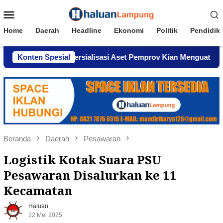
Loncat
Menu
ke
Mobile
konten
Home
Daerah
Headline
Ekonomi
Politik
Pendidik
gaan Komersialisasi Aset Pemprov Kian Menguat
Konten Spesial
AWPI 
Beranda
Daerah
Pesawaran
Logistik Kotak Suara PSU
Pesawaran Disalurkan ke 11
Kecamatan
Haluan
22 Mei 2025