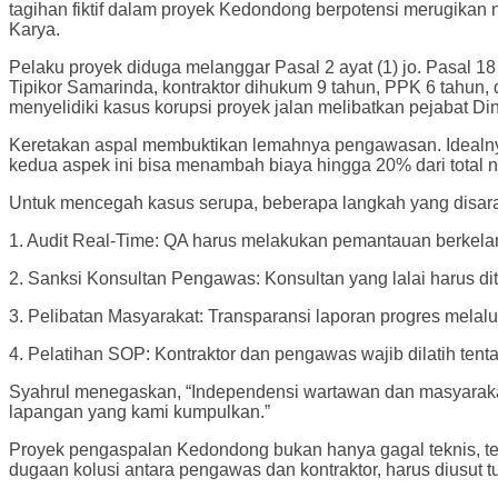
tagihan fiktif dalam proyek Kedondong berpotensi merugikan
Karya.
Pelaku proyek diduga melanggar Pasal 2 ayat (1) jo. Pasal 
Tipikor Samarinda, kontraktor dihukum 9 tahun, PPK 6 tahun,
menyelidiki kasus korupsi proyek jalan melibatkan pejabat D
Keretakan aspal membuktikan lemahnya pengawasan. Idealnya, 
kedua aspek ini bisa menambah biaya hingga 20% dari total n
Untuk mencegah kasus serupa, beberapa langkah yang disar
1. Audit Real-Time: QA harus melakukan pemantauan berkelanj
2. Sanksi Konsultan Pengawas: Konsultan yang lalai harus di
3. Pelibatan Masyarakat: Transparansi laporan progres melal
4. Pelatihan SOP: Kontraktor dan pengawas wajib dilatih ten
Syahrul menegaskan, “Independensi wartawan dan masyaraka
lapangan yang kami kumpulkan.”
Proyek pengaspalan Kedondong bukan hanya gagal teknis, te
dugaan kolusi antara pengawas dan kontraktor, harus diusut