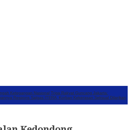
engah Ketegangan Nasional
Triga Rakyat Guncang Jakarta:
annya Respons Satgas ITERA, Korban Kekerasan Seksual Dilarikan
Jalan Kedondong