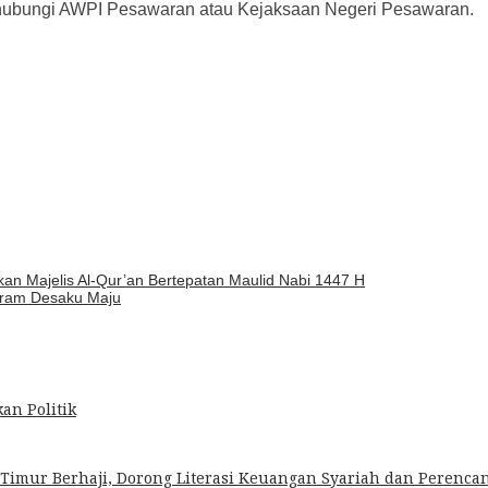
menghubungi AWPI Pesawaran atau Kejaksaan Negeri Pesawaran.
n Majelis Al-Qur’an Bertepatan Maulid Nabi 1447 H
gram Desaku Maju
an Politik
imur Berhaji, Dorong Literasi Keuangan Syariah dan Perencana