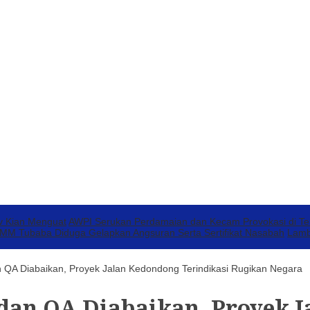
v Kian Menguat
AWPI Serukan Perdamaian dan Kecam Provokasi di T
 Tubaba Diduga Gelapkan Angsuran Serta Sertifikat Nasabah
Lamb
QA Diabaikan, Proyek Jalan Kedondong Terindikasi Rugikan Negara
dan QA Diabaikan, Proyek 