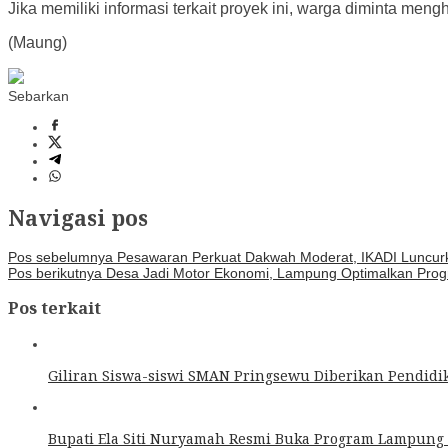
Jika memiliki informasi terkait proyek ini, warga diminta 
(Maung)
Sebarkan
Navigasi pos
Pos sebelumnya
Pesawaran Perkuat Dakwah Moderat, IKADI Luncurka
Pos berikutnya
Desa Jadi Motor Ekonomi, Lampung Optimalkan Pro
Pos terkait
Giliran Siswa-siswi SMAN Pringsewu Diberikan Pendidik
Bupati Ela Siti Nuryamah Resmi Buka Program Lampung T