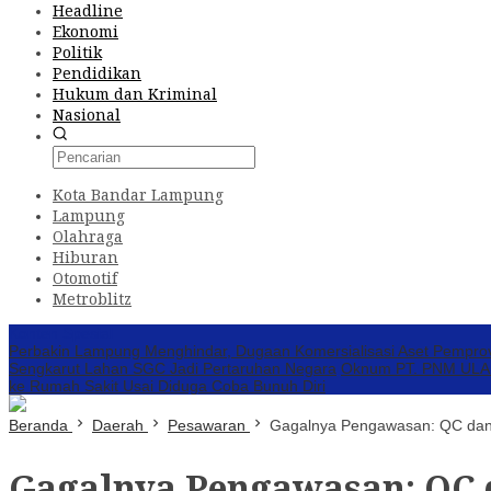
Headline
Ekonomi
Politik
Pendidikan
Hukum dan Kriminal
Nasional
Kota Bandar Lampung
Lampung
Olahraga
Hiburan
Otomotif
Metroblitz
Konten Spesial
Perbakin Lampung Menghindar, Dugaan Komersialisasi Aset Pempro
Sengkarut Lahan SGC Jadi Pertaruhan Negara
Oknum PT. PNM ULAMM
ke Rumah Sakit Usai Diduga Coba Bunuh Diri
Beranda
Daerah
Pesawaran
Gagalnya Pengawasan: QC dan 
Gagalnya Pengawasan: QC 