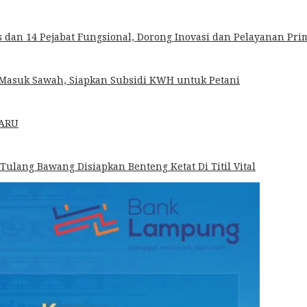
dan 14 Pejabat Fungsional, Dorong Inovasi dan Pelayanan Pri
k Masuk Sawah, Siapkan Subsidi KWH untuk Petani
HARU
 Tulang Bawang Disiapkan Benteng Ketat Di Titil Vital