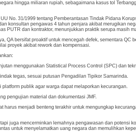
 negara hingga miliaran rupiah, sebagaimana kasus tol Terban
18 UU No. 31/1999 tentang Pemberantasan Tindak Pidana Korup
 dan konsultan pengawas 4 tahun penjara akibat merugikan neg
inas PUTR dan kontraktor, menunjukkan praktik serupa masih m
QA bersifat proaktif untuk mencegah defek, sementara QC bers
ilai proyek akibat rework dan kompensasi.
ankan:
utan menggunakan Statistical Process Control (SPC) dan tekno
tindak tegas, sesuai putusan Pengadilan Tipikor Samarinda.
ui platform publik agar warga dapat melaporkan kecurangan.
tang pengujian material dan dokumentasi JMF.
t harus menjadi benteng terakhir untuk mengungkap kecuranga
tapi juga mencerminkan lemahnya pengawasan dan potensi koru
 tuntas untuk menyelamatkan uang negara dan memulihkan kepe