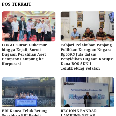
POS TERKAIT
FOKAL Surati Gubernur
Cabjari Pelabuhan Panjang
hingga Kejati, Soroti
Pulihkan Kerugian Negara
Dugaan Peralihan Aset
Rp339,5 Juta dalam
Pemprov Lampung ke
Penyidikan Dugaan Korupsi
Korporasi
Dana BOS SDN 1
Telukbetung Selatan
BRI Kanca Teluk Betung
REGION 5 BANDAR
Serahkan BRI Peduli
LAMPUNG GELAR