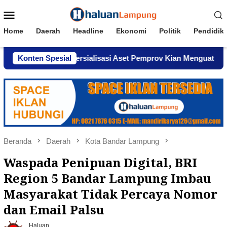
Loncat
Menu
ke
Mobile
konten
Home
Daerah
Headline
Ekonomi
Politik
Pendidik
aan Komersialisasi Aset Pemprov Kian Menguat
Konten Spesial
AWPI 
Beranda
Daerah
Kota Bandar Lampung
Waspada Penipuan Digital, BRI
Region 5 Bandar Lampung Imbau
Masyarakat Tidak Percaya Nomor
dan Email Palsu
Haluan