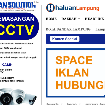
Loncat
tutup
ke
konten
HOME
DAERAH
HEADLINE
KOTA BANDAR LAMPUNG
Lamp
Konten Spesial
Perbakin Lamp
Beranda
Daerah
Lampung Bar