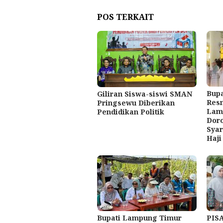
POS TERKAIT
Bupa
Giliran Siswa-siswi SMAN
Res
Pringsewu Diberikan
Lamp
Pendidikan Politik
Doro
Syar
Haji
Bupati Lampung Timur
PIS