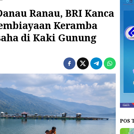
Danau Ranau, BRI Kanca
embiayaan Keramba
saha di Kaki Gunung
POS 