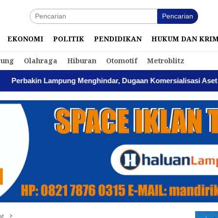
Pencarian
EKONOMI
POLITIK
PENDIDIKAN
HUKUM DAN KRI
ung
Olahraga
Hiburan
Otomotif
Metroblitz
ung Menghindar, Dugaan Komersialisasi Aset Pemprov Kian Me
at