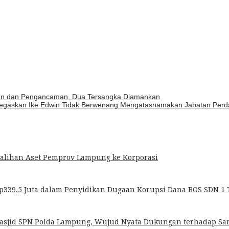
an dan Pengancaman, Dua Tersangka Diamankan
Tegaskan Ike Edwin Tidak Berwenang Mengatasnamakan Jabatan Perda
ralihan Aset Pemprov Lampung ke Korporasi
p339,5 Juta dalam Penyidikan Dugaan Korupsi Dana BOS SDN 1 
Masjid SPN Polda Lampung, Wujud Nyata Dukungan terhadap Sa