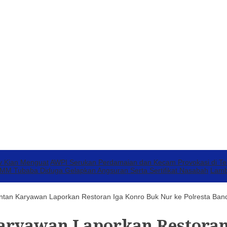
v Kian Menguat
AWPI Serukan Perdamaian dan Kecam Provokasi di T
 Tubaba Diduga Gelapkan Angsuran Serta Sertifikat Nasabah
Lamb
antan Karyawan Laporkan Restoran Iga Konro Buk Nur ke Polresta Ba
aryawan Laporkan Restoran