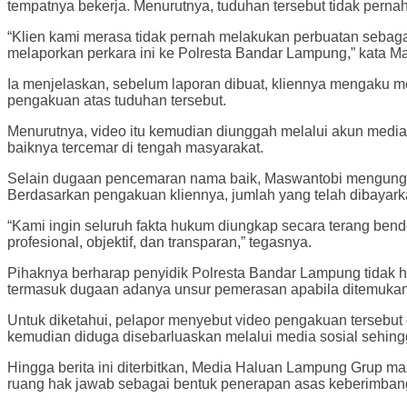
tempatnya bekerja. Menurutnya, tuduhan tersebut tidak pernah
“Klien kami merasa tidak pernah melakukan perbuatan sebag
melaporkan perkara ini ke Polresta Bandar Lampung,” kata M
Ia menjelaskan, sebelum laporan dibuat, kliennya mengaku m
pengakuan atas tuduhan tersebut.
Menurutnya, video itu kemudian diunggah melalui akun media
baiknya tercemar di tengah masyarakat.
Selain dugaan pencemaran nama baik, Maswantobi mengungkap
Berdasarkan pengakuan kliennya, jumlah yang telah dibayarkan
“Kami ingin seluruh fakta hukum diungkap secara terang bend
profesional, objektif, dan transparan,” tegasnya.
Pihaknya berharap penyidik Polresta Bandar Lampung tidak h
termasuk dugaan adanya unsur pemerasan apabila ditemukan 
Untuk diketahui, pelapor menyebut video pengakuan tersebut 
kemudian diduga disebarluaskan melalui media sosial sehi
Hingga berita ini diterbitkan, Media Haluan Lampung Grup m
ruang hak jawab sebagai bentuk penerapan asas keberimbanga