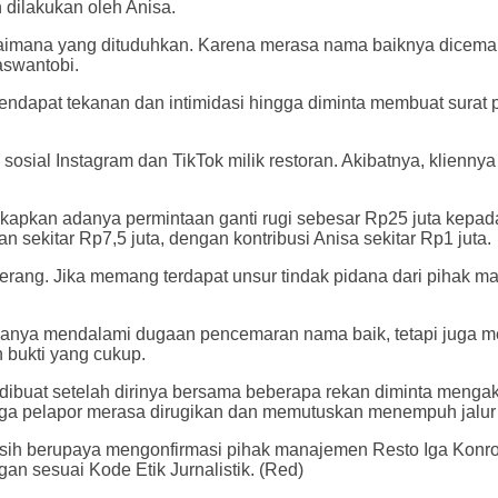
 dilakukan oleh Anisa.
aimana yang dituduhkan. Karena merasa nama baiknya dicemark
aswantobi.
endapat tekanan dan intimidasi hingga diminta membuat surat 
 sosial Instagram dan TikTok milik restoran. Akibatnya, klie
kan adanya permintaan ganti rugi sebesar Rp25 juta kepada 
 sekitar Rp7,5 juta, dengan kontribusi Anisa sekitar Rp1 juta.
erang. Jika memang terdapat unsur tindak pidana dari pihak ma
anya mendalami dugaan pencemaran nama baik, tetapi juga men
bukti yang cukup.
dibuat setelah dirinya bersama beberapa rekan diminta mengak
ngga pelapor merasa dirugikan dan memutuskan menempuh jalur
asih berupaya mengonfirmasi pihak manajemen Resto Iga Konro 
n sesuai Kode Etik Jurnalistik. (Red)