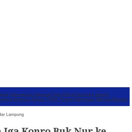
engah Ketegangan Nasional
Triga Rakyat Guncang Jakarta:
annya Respons Satgas ITERA, Korban Kekerasan Seksual Dilarikan
ndar Lampung
 Iga Konro Buk Nur ke