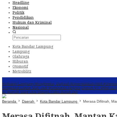
Headline
Ekonomi
Politik
Pendidikan
Hukum dan Kriminal
Nasional
Kota Bandar Lampung
Lampung
Olahraga
Hiburan
Otomotif
Metroblitz
Konten Spesial
Perbakin Lampung Menghindar, Dugaan Komersialisasi Aset Pempro
Sengkarut Lahan SGC Jadi Pertaruhan Negara
Oknum PT. PNM ULAMM
ke Rumah Sakit Usai Diduga Coba Bunuh Diri
Beranda
Daerah
Kota Bandar Lampung
Merasa Difitnah, M
Merasa Difitnah, Mantan K