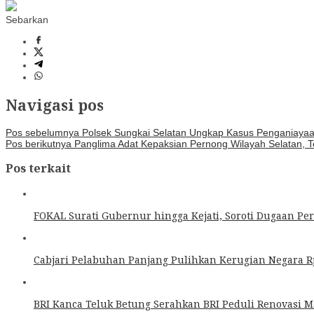
Sebarkan
Navigasi pos
Pos sebelumnya
Polsek Sungkai Selatan Ungkap Kasus Penganiaya
Pos berikutnya
Panglima Adat Kepaksian Pernong Wilayah Selatan, 
Pos terkait
FOKAL Surati Gubernur hingga Kejati, Soroti Dugaan Pe
Cabjari Pelabuhan Panjang Pulihkan Kerugian Negara R
BRI Kanca Teluk Betung Serahkan BRI Peduli Renovasi 