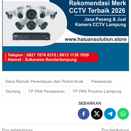
Desa Ramah Perempuan dan Peduli Anak
Pesawaran
Stunting
TP PKK Pesawaran
TP PKK Provinsi Lampung
SEBARKAN
Navigasi
Pos sebelumnya
Pos berikutnya