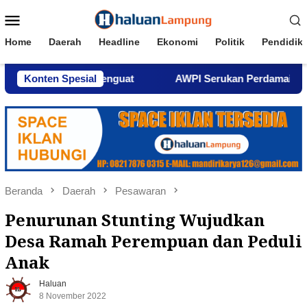
Loncat
Menu
ke
Mobile
konten
Home
Daerah
Headline
Ekonomi
Politik
Pendidik
prov Kian Menguat
Konten Spesial
AWPI Serukan Perdamaian dan Kecam
Beranda
Daerah
Pesawaran
Penurunan Stunting Wujudkan
Desa Ramah Perempuan dan Peduli
Anak
Haluan
8 November 2022