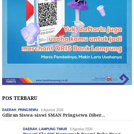
POS TERBARU
DAERAH
,
PRINGSEWU
6 Agustus 2026
Giliran Siswa-siswi SMAN Pringsewu Diber…
DAERAH
,
LAMPUNG TIMUR
6 Agustus 2026