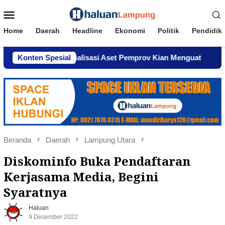
Loncat
Menu
ke
Mobile
konten
Home
Daerah
Headline
Ekonomi
Politik
Pendidik
aan Komersialisasi Aset Pemprov Kian Menguat
Konten Spesial
AWPI S
Beranda
Daerah
Lampung Utara
Diskominfo Buka Pendaftaran
Kerjasama Media, Begini
Syaratnya
Haluan
9 Desember 2022