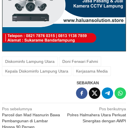
Diskominfo Lampung Utara
Doni Ferwari Fahmi
Kepala Diskominfo Lampung Utara
Kerjasama Media
SEBARKAN
Navigasi
Pos sebelumnya
Pos berikutnya
Parosil dan Mad Hasnurin Bawa
Polres Halmahera Utara Perkuat
pos
Pembangunan di Lambar
Sinergitas dengan AWPI
Hingga 90 Persen