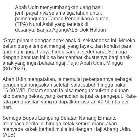
Abah Udin menyumbangkan uang hasil
jerih payahnya selama tiga tahun untuk
pembangunan Taman Pendidikan Alquran
(TPA) Nurul Ashfi yang terletak di
desanya, Banjar Agung/ALB-Dok.Haluan
“Saya prihatin dengan anak-anak di sekitar desa ini. Mereka
belum punya tempat mengaji yang layak, dan kondisi para
guru ngaji juga hanya hidup sangat sederhana. Semoga
dengan bantuan ini bisa bermanfaat khususnya bagi anak-
anak yang ingin belajar ngaji,” ujar Abah Udin, Minggu
(8/1/2023).
Abah Udin mengatakan, ia memulai pekerjaannya sebagai
pengumpul rongsokan setelah salat subuh hingga pukul
16.00 WIB. Dalam sehari ia bisa mengumpulkan puluhan
kilo barang bekas, yang kemudian ia jual ke pengepul. Rata-
rata penghasilan yang ia dapatkan kisaran 40-50 ribu per
hari.
Semoga Bupati Lampung Selatan Nanang Ermanto
membaca berita ini hingga kelak semua orang akan
menyapa kakek berhati mulia ini dengan Haji Abang Udin.
(ALB)