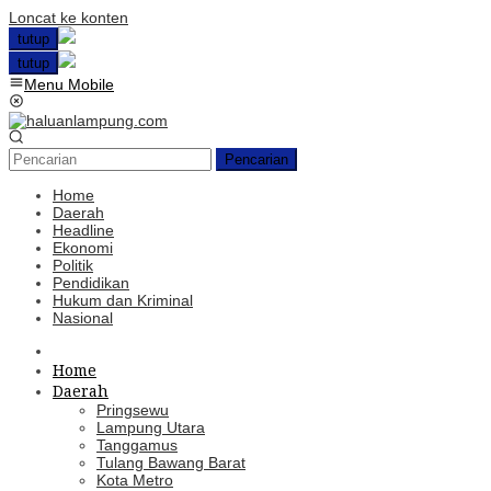
Loncat ke konten
tutup
tutup
Menu Mobile
Pencarian
Home
Daerah
Headline
Ekonomi
Politik
Pendidikan
Hukum dan Kriminal
Nasional
Home
Daerah
Pringsewu
Lampung Utara
Tanggamus
Tulang Bawang Barat
Kota Metro