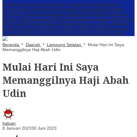
Perbakin Lampung Menghindar, Dugaan Komersialisasi Aset
Pemprov Kian Menguat
AWPI Serukan Perdamaian dan Kecam
Provokasi di Tengah Ketegangan Nasional
Triga Rakyat Guncang
Jakarta: Sengkarut Lahan SGC Jadi Pertaruhan Negara
Oknum PT.
PNM ULAMM Tubaba Diduga Gelapkan Angsuran Serta Sertifikat
Nasabah
Lambannya Respons Satgas ITERA, Korban Kekerasan
Seksual Dilarikan ke Rumah Sakit Usai Diduga Coba Bunuh Diri
Beranda
Daerah
Lampung Selatan
Mulai Hari Ini Saya
Memanggilnya Haji Abah Udin
Mulai Hari Ini Saya
Memanggilnya Haji Abah
Udin
haluan
8 Januari 2023
30 Juni 2023