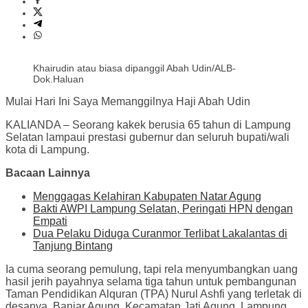
Khairudin atau biasa dipanggil Abah Udin/ALB-
Dok.Haluan
Mulai Hari Ini Saya Memanggilnya Haji Abah Udin
KALIANDA – Seorang kakek berusia 65 tahun di Lampung
Selatan lampaui prestasi gubernur dan seluruh bupati/wali
kota di Lampung.
Bacaan Lainnya
Menggagas Kelahiran Kabupaten Natar Agung
Bakti AWPI Lampung Selatan, Peringati HPN dengan
Empati
Dua Pelaku Diduga Curanmor Terlibat Lakalantas di
Tanjung Bintang
Ia cuma seorang pemulung, tapi rela menyumbangkan uang
hasil jerih payahnya selama tiga tahun untuk pembangunan
Taman Pendidikan Alquran (TPA) Nurul Ashfi yang terletak di
desanya, Banjar Agung, Kecamatan Jati Agung, Lampung