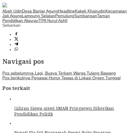
Abah Udin
Desa Banjar Agung
Headline
Kakek Khairudin
Kecamatan
Jati Agung
Lampung Selatan
Pemulung
Sumbangan
Taman
Pendidikan Alquran
TPA Nurul Ashfi
Sebarkan
Navigasi pos
Pos sebelumnya
Lagi, Buaya Terkam Warga Tulang Bawang
Pos berikutnya
Pegawai Honor Tewas di Lokasi Orgen Tunggal
Pos terkait
Giliran Siswa-siswi SMAN Pringsewu Diberikan
Pendidikan Politik
Bupati Ela Siti Nuryamah Resmi Buka Program