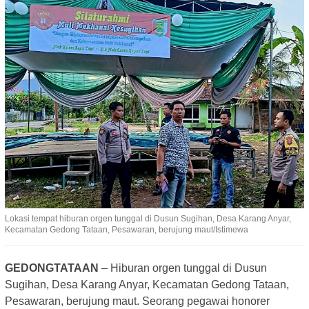
Lokasi tempat hiburan orgen tunggal di Dusun Sugihan, Desa Karang Anyar,
Kecamatan Gedong Tataan, Pesawaran, berujung maut/Istimewa
GEDONGTATAAN
– Hiburan orgen tunggal di Dusun
Sugihan, Desa Karang Anyar, Kecamatan Gedong Tataan,
Pesawaran, berujung maut. Seorang pegawai honorer