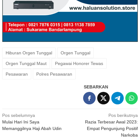
Hiburan Orgen Tunggal
Orgen Tunggal
Orgen Tunggal Maut
Pegawai Honorer Tewas
Pesawaran
Polres Pesawaran
SEBARKAN
Navigasi
Pos sebelumnya
Pos berikutnya
Mulai Hari Ini Saya
Razia Terbesar Awal 2023:
pos
Memanggilnya Haji Abah Udin
Empat Pengunjung Positif
Narkoba