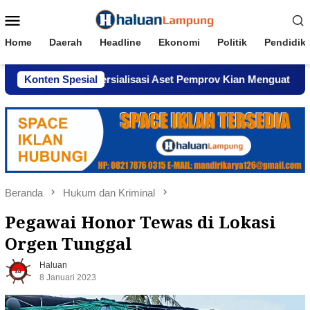
Loncat
Menu
ke
Mobile
konten
Home
Daerah
Headline
Ekonomi
Politik
Pendidik
Dugaan Komersialisasi Aset Pemprov Kian Menguat
Konten Spesial
AWP
Beranda
Hukum dan Kriminal
Pegawai Honor Tewas di Lokasi
Orgen Tunggal
Haluan
8 Januari 2023