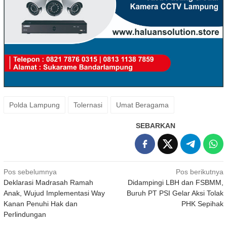
Polda Lampung
Tolernasi
Umat Beragama
SEBARKAN
Navigasi
Pos sebelumnya
Pos berikutnya
Deklarasi Madrasah Ramah
Didampingi LBH dan FSBMM,
pos
Anak, Wujud Implementasi Way
Buruh PT PSI Gelar Aksi Tolak
Kanan Penuhi Hak dan
PHK Sepihak
Perlindungan