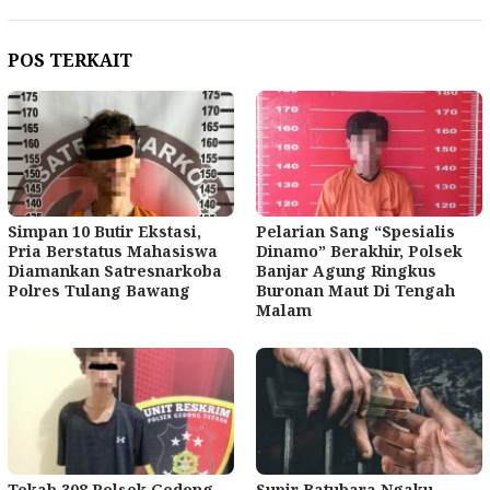
POS TERKAIT
Simpan 10 Butir Ekstasi,
Pelarian Sang “Spesialis
Pria Berstatus Mahasiswa
Dinamo” Berakhir, Polsek
Diamankan Satresnarkoba
Banjar Agung Ringkus
Polres Tulang Bawang
Buronan Maut Di Tengah
Malam
Tekab 308 Polsek Gedong
Supir Batubara Ngaku