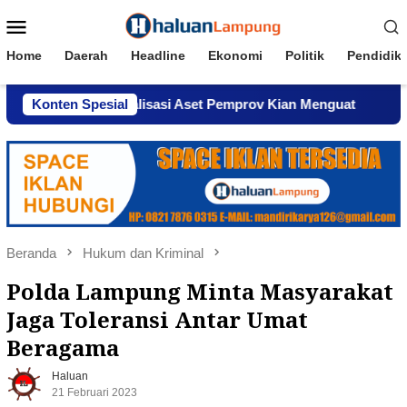
Loncat
Menu
ke
Mobile
konten
Home
Daerah
Headline
Ekonomi
Politik
Pendidik
 Komersialisasi Aset Pemprov Kian Menguat
Konten Spesial
AWPI Ser
Beranda
Hukum dan Kriminal
Polda Lampung Minta Masyarakat
Jaga Toleransi Antar Umat
Beragama
Haluan
21 Februari 2023