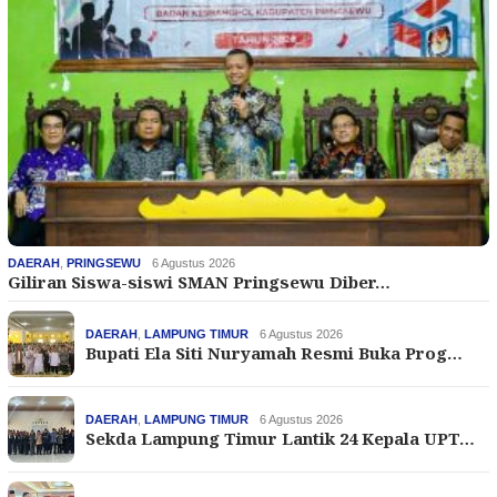
DAERAH
,
PRINGSEWU
6 Agustus 2026
Giliran Siswa-siswi SMAN Pringsewu Diber…
DAERAH
,
LAMPUNG TIMUR
6 Agustus 2026
Bupati Ela Siti Nuryamah Resmi Buka Prog…
DAERAH
,
LAMPUNG TIMUR
6 Agustus 2026
Sekda Lampung Timur Lantik 24 Kepala UPT…