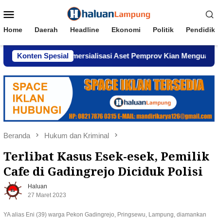
Loncat
Menu
ke
Mobile
konten
Home
Daerah
Headline
Ekonomi
Politik
Pendidik
, Dugaan Komersialisasi Aset Pemprov Kian Menguat
Konten Spesial
A
Beranda
Hukum dan Kriminal
Terlibat Kasus Esek-esek, Pemilik
Cafe di Gadingrejo Diciduk Polisi
Haluan
27 Maret 2023
YA alias Eni (39) warga Pekon Gadingrejo, Pringsewu, Lampung, diamankan