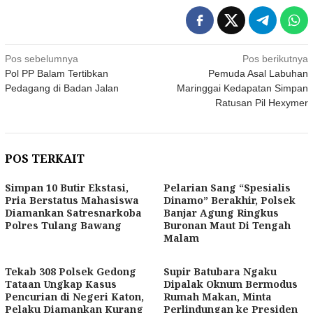
Navigasi
Pos sebelumnya
Pos berikutnya
Pol PP Balam Tertibkan
Pemuda Asal Labuhan
pos
Pedagang di Badan Jalan
Maringgai Kedapatan Simpan
Ratusan Pil Hexymer
POS TERKAIT
Simpan 10 Butir Ekstasi,
Pelarian Sang “Spesialis
Pria Berstatus Mahasiswa
Dinamo” Berakhir, Polsek
Diamankan Satresnarkoba
Banjar Agung Ringkus
Polres Tulang Bawang
Buronan Maut Di Tengah
Malam
Tekab 308 Polsek Gedong
Supir Batubara Ngaku
Tataan Ungkap Kasus
Dipalak Oknum Bermodus
Pencurian di Negeri Katon,
Rumah Makan, Minta
Pelaku Diamankan Kurang
Perlindungan ke Presiden