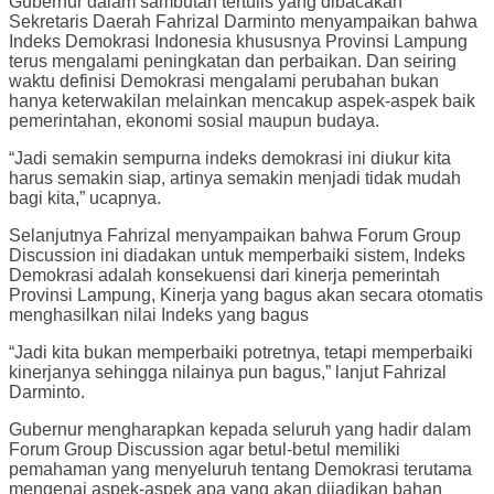
Gubernur dalam sambutan tertulis yang dibacakan
Sekretaris Daerah Fahrizal Darminto menyampaikan bahwa
Indeks Demokrasi Indonesia khususnya Provinsi Lampung
terus mengalami peningkatan dan perbaikan. Dan seiring
waktu definisi Demokrasi mengalami perubahan bukan
hanya keterwakilan melainkan mencakup aspek-aspek baik
pemerintahan, ekonomi sosial maupun budaya.
“Jadi semakin sempurna indeks demokrasi ini diukur kita
harus semakin siap, artinya semakin menjadi tidak mudah
bagi kita,” ucapnya.
Selanjutnya Fahrizal menyampaikan bahwa Forum Group
Discussion ini diadakan untuk memperbaiki sistem, Indeks
Demokrasi adalah konsekuensi dari kinerja pemerintah
Provinsi Lampung, Kinerja yang bagus akan secara otomatis
menghasilkan nilai Indeks yang bagus
“Jadi kita bukan memperbaiki potretnya, tetapi memperbaiki
kinerjanya sehingga nilainya pun bagus,” lanjut Fahrizal
Darminto.
Gubernur mengharapkan kepada seluruh yang hadir dalam
Forum Group Discussion agar betul-betul memiliki
pemahaman yang menyeluruh tentang Demokrasi terutama
mengenai aspek-aspek apa yang akan dijadikan bahan