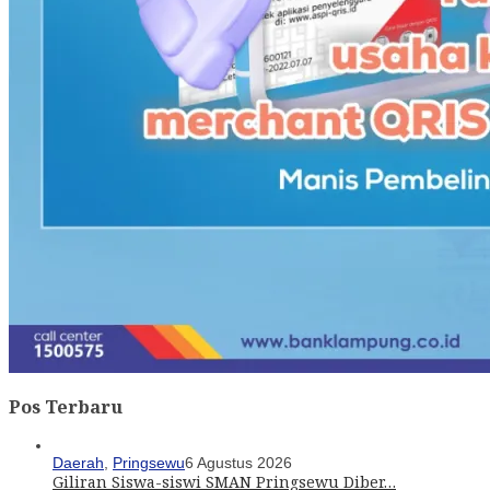
Pos Terbaru
Daerah
,
Pringsewu
6 Agustus 2026
Giliran Siswa-siswi SMAN Pringsewu Diber…