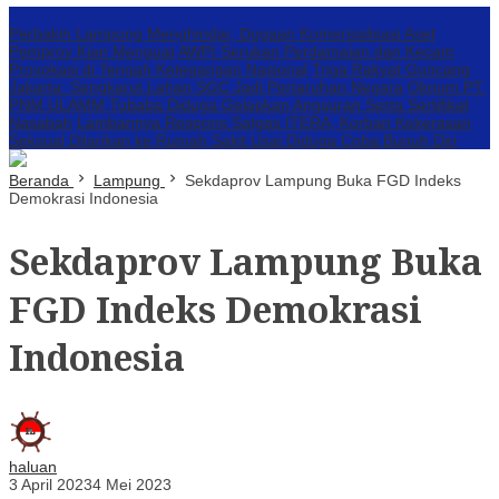
Konten Spesial
Perbakin Lampung Menghindar, Dugaan Komersialisasi Aset
Pemprov Kian Menguat
AWPI Serukan Perdamaian dan Kecam
Provokasi di Tengah Ketegangan Nasional
Triga Rakyat Guncang
Jakarta: Sengkarut Lahan SGC Jadi Pertaruhan Negara
Oknum PT.
PNM ULAMM Tubaba Diduga Gelapkan Angsuran Serta Sertifikat
Nasabah
Lambannya Respons Satgas ITERA, Korban Kekerasan
Seksual Dilarikan ke Rumah Sakit Usai Diduga Coba Bunuh Diri
Beranda
Lampung
Sekdaprov Lampung Buka FGD Indeks
Demokrasi Indonesia
Sekdaprov Lampung Buka
FGD Indeks Demokrasi
Indonesia
haluan
3 April 2023
4 Mei 2023