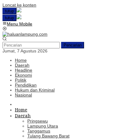
Loncat ke konten
tutup
tutup
Menu Mobile
Pencarian
Jumat, 7 Agustus 2026
Home
Daerah
Headline
Ekonomi
Politik
Pendidikan
Hukum dan Kriminal
Nasional
Home
Daerah
Pringsewu
Lampung Utara
Tanggamus
Tulang Bawang Barat