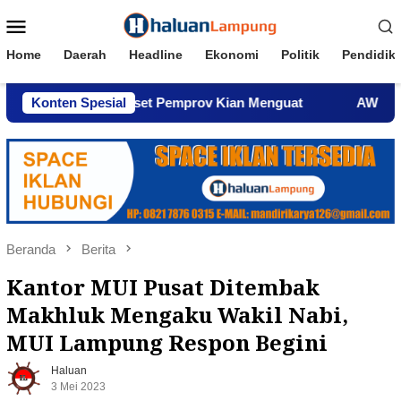
Loncat
Menu
ke
Mobile
konten
Home
Daerah
Headline
Ekonomi
Politik
Pendidik
lisasi Aset Pemprov Kian Menguat
Konten Spesial
AWPI Serukan Perda
Beranda
Berita
Kantor MUI Pusat Ditembak
Makhluk Mengaku Wakil Nabi,
MUI Lampung Respon Begini
Haluan
3 Mei 2023