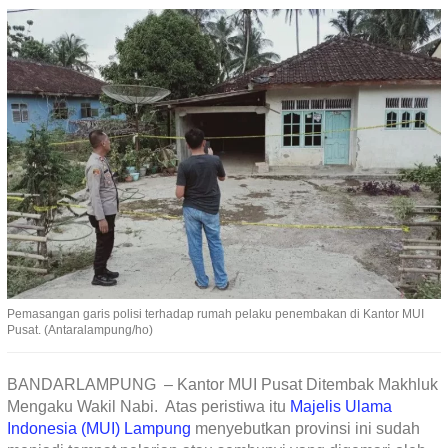
Pemasangan garis polisi terhadap rumah pelaku penembakan di Kantor MUI
Pusat. (Antaralampung/ho)
BANDARLAMPUNG – Kantor MUI Pusat Ditembak Makhluk
Mengaku Wakil Nabi. Atas peristiwa itu
Majelis Ulama
Indonesia (MUI) Lampung
menyebutkan provinsi ini sudah