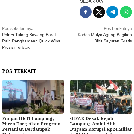
SEBARKAN
Navigasi
Pos sebelumnya
Pos berikutnya
Polres Tulang Bawang Barat
Kades Mulya Agung Bagikan
pos
Raih Penghargaan Quick Wins
Bibit Sayuran Gratis
Presisi Terbaik
POS TERKAIT
Pimpin HKTI Lampung,
GIPAK Desak Kejati
Mirza Targetkan Program
Lampung Ambil Alih
Pertanian Berdampak
Dugaan Korupsi Rp24 Miliar