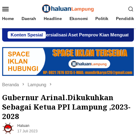
Loncat
Menu
ke
Mobile
konten
Home
Daerah
Headline
Ekonomi
Politik
Pendidik
gaan Komersialisasi Aset Pemprov Kian Menguat
Konten Spesial
AWPI
Beranda
Lampung
Gubernur Arinal.Dikukuhkan
Sebagai Ketua PPI Lampung ,2023-
2028
Haluan
17 Juli 2023