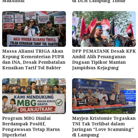
Maksimal
di DLH Lampung Timur
Massa Aliansi TRIGA Akan
DPP PEMATANK Desak KPK
Kepung Kementerian PUPR
Ambil Alih Penanganan
dan INA, Desak Pembatalan
Dugaan Tipikor Mantan
Kenaikan Tarif Tol Bakter
Jampidsus Kejagung
Program MBG Dinilai
Mayjen Kristomie Tegaskan
Berdampak Positif,
TNI Tak Terlibat dalam
Pengawasan Tetap Harus
Jaringan “Love Scamming”
Diperketat
di Lampung