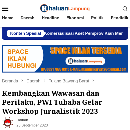
Loncat
Menu
ke
Mobile
konten
Home
Daerah
Headline
Ekonomi
Politik
Pendidik
dar, Dugaan Komersialisasi Aset Pemprov Kian Menguat
Konten Spesial
Beranda
Daerah
Tulang Bawang Barat
Kembangkan Wawasan dan
Perilaku, PWI Tubaba Gelar
Workshop Jurnalistik 2023
Haluan
25 September 2023