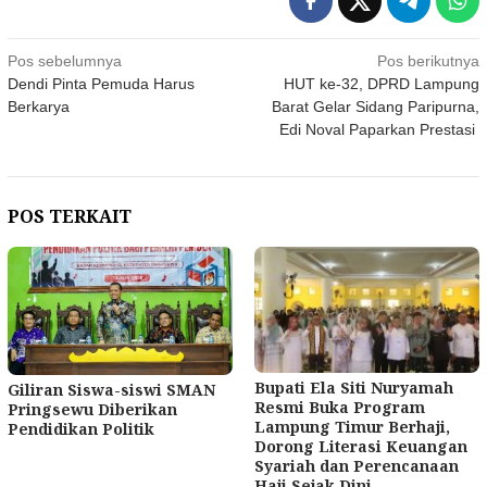
Navigasi
Pos sebelumnya
Pos berikutnya
Dendi Pinta Pemuda Harus
HUT ke-32, DPRD Lampung
pos
Berkarya
Barat Gelar Sidang Paripurna,
Edi Noval Paparkan Prestasi
POS TERKAIT
Bupati Ela Siti Nuryamah
Giliran Siswa-siswi SMAN
Resmi Buka Program
Pringsewu Diberikan
Lampung Timur Berhaji,
Pendidikan Politik
Dorong Literasi Keuangan
Syariah dan Perencanaan
Haji Sejak Dini