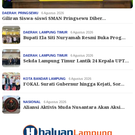
DAERAH
,
PRINGSEWU
6 Agustus 2026
Giliran Siswa-siswi SMAN Pringsewu Diber…
DAERAH
,
LAMPUNG TIMUR
6 Agustus 2026
Bupati Ela Siti Nuryamah Resmi Buka Prog…
DAERAH
,
LAMPUNG TIMUR
6 Agustus 2026
Sekda Lampung Timur Lantik 24 Kepala UPT…
KOTA BANDAR LAMPUNG
6 Agustus 2026
FOKAL Surati Gubernur hingga Kejati, Sor…
NASIONAL
6 Agustus 2026
Aliansi Aktivis Muda Nusantara Akan Aksi…