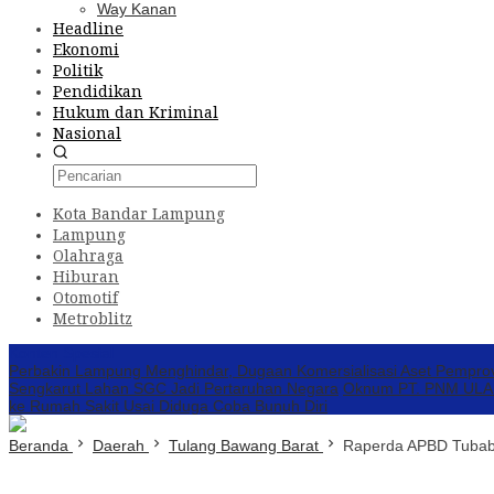
Way Kanan
Headline
Ekonomi
Politik
Pendidikan
Hukum dan Kriminal
Nasional
Kota Bandar Lampung
Lampung
Olahraga
Hiburan
Otomotif
Metroblitz
Konten Spesial
Perbakin Lampung Menghindar, Dugaan Komersialisasi Aset Pempro
Sengkarut Lahan SGC Jadi Pertaruhan Negara
Oknum PT. PNM ULAMM
ke Rumah Sakit Usai Diduga Coba Bunuh Diri
Beranda
Daerah
Tulang Bawang Barat
Raperda APBD Tubab