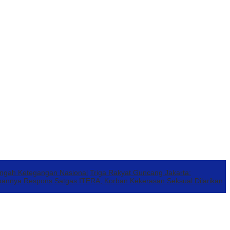
engah Ketegangan Nasional
Triga Rakyat Guncang Jakarta:
annya Respons Satgas ITERA, Korban Kekerasan Seksual Dilarikan