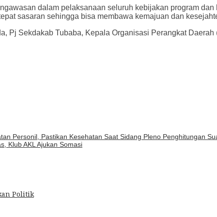
engawasan dalam pelaksanaan seluruh kebijakan program dan
dan tepat sasaran sehingga bisa membawa kemajuan dan kesejah
imda, Pj Sekdakab Tubaba, Kepala Organisasi Perangkat Daerah
an Personil, Pastikan Kesehatan Saat Sidang Pleno Penghitungan Su
, Klub AKL Ajukan Somasi
an Politik