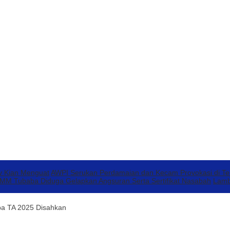
v Kian Menguat
AWPI Serukan Perdamaian dan Kecam Provokasi di T
 Tubaba Diduga Gelapkan Angsuran Serta Sertifikat Nasabah
Lamb
a TA 2025 Disahkan