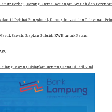
imur Berhaji, Dorong Literasi Keuangan Syariah dan Perencana
dan 14 Pejabat Fungsional, Dorong Inovasi dan Pelayanan Pri
k Masuk Sawah, Siapkan Subsidi KWH untuk Petani
HARU
 Tulang Bawang Disiapkan Benteng Ketat Di Titil Vital