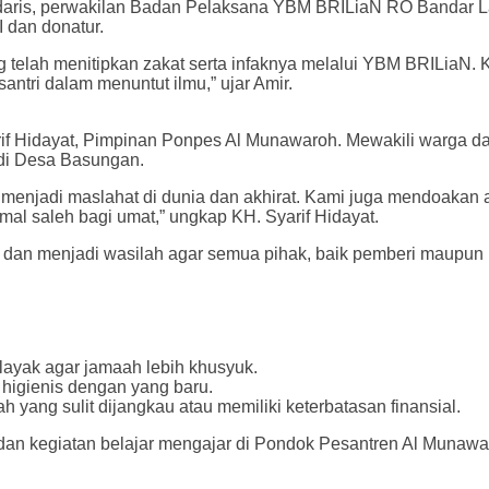
 Mudaris, perwakilan Badan Pelaksana YBM BRILiaN RO Banda
 dan donatur.
g telah menitipkan zakat serta infaknya melalui YBM BRILiaN. 
ntri dalam menuntut ilmu,” ujar Amir.
f Hidayat, Pimpinan Ponpes Al Munawaroh. Mewakili warga dan
 di Desa Basungan.
 menjadi maslahat di dunia dan akhirat. Kami juga mendoakan
al saleh bagi umat,” ungkap KH. Syarif Hidayat.
putus dan menjadi wasilah agar semua pihak, baik pemberi maup
layak agar jamaah lebih khusyuk.
 higienis dengan yang baru.
 yang sulit dijangkau atau memiliki keterbatasan finansial.
h dan kegiatan belajar mengajar di Pondok Pesantren Al Munaw