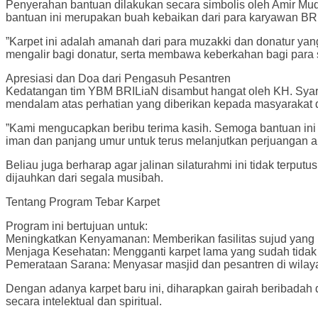
​Penyerahan bantuan dilakukan secara simbolis oleh Amir
bantuan ini merupakan buah kebaikan dari para karyawan BRI
​”Karpet ini adalah amanah dari para muzakki dan donatur yan
mengalir bagi donatur, serta membawa keberkahan bagi para sa
​Apresiasi dan Doa dari Pengasuh Pesantren
​Kedatangan tim YBM BRILiaN disambut hangat oleh KH. Syari
mendalam atas perhatian yang diberikan kepada masyarakat
​”Kami mengucapkan beribu terima kasih. Semoga bantuan ini
iman dan panjang umur untuk terus melanjutkan perjuangan am
​Beliau juga berharap agar jalinan silaturahmi ini tidak ter
dijauhkan dari segala musibah.
​Tentang Program Tebar Karpet
​Program ini bertujuan untuk:
​Meningkatkan Kenyamanan: Memberikan fasilitas sujud yang 
​Menjaga Kesehatan: Mengganti karpet lama yang sudah tidak
​Pemerataan Sarana: Menyasar masjid dan pesantren di wilayah
​Dengan adanya karpet baru ini, diharapkan gairah beribada
secara intelektual dan spiritual.