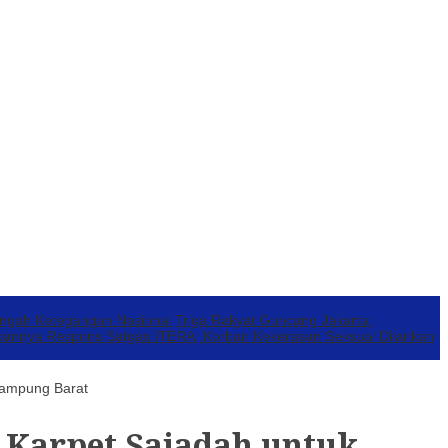
engah Ketegangan Nasional
Triga Rakyat Guncang Jakarta:
annya Respons Satgas ITERA, Korban Kekerasan Seksual Dilarikan
Lampung Barat
Karpet Sajadah untuk