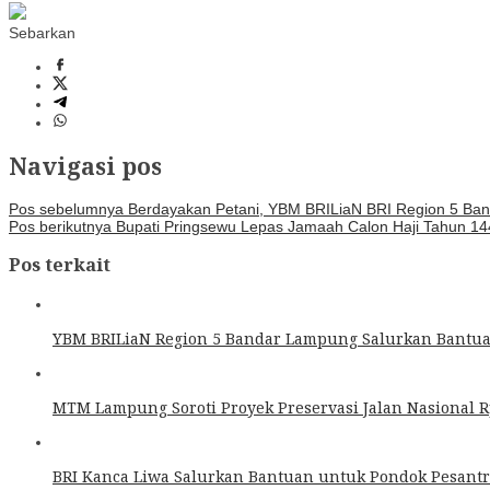
Sebarkan
Navigasi pos
Pos sebelumnya
Berdayakan Petani, YBM BRILiaN BRI Region 5 Ban
Pos berikutnya
Bupati Pringsewu Lepas Jamaah Calon Haji Tahun 1
Pos terkait
YBM BRILiaN Region 5 Bandar Lampung Salurkan Bantu
MTM Lampung Soroti Proyek Preservasi Jalan Nasional Rp4
BRI Kanca Liwa Salurkan Bantuan untuk Pondok Pesant