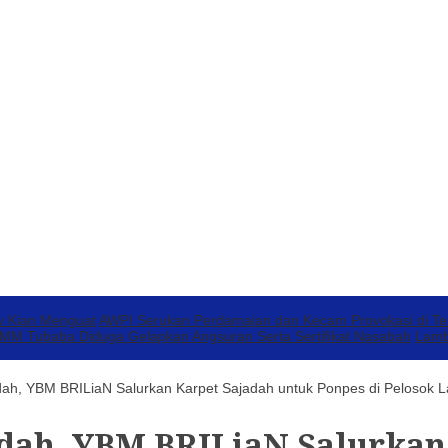
v Kian Menguat
AWPI Serukan Perdamaian dan Kecam Provokasi di T
 Tubaba Diduga Gelapkan Angsuran Serta Sertifikat Nasabah
Lamb
ah, YBM BRILiaN Salurkan Karpet Sajadah untuk Ponpes di Pelosok 
ah, YBM BRILiaN Salurkan 