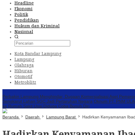
Headline
Ekonomi
Politik
Pendidikan
Hukum dan Kriminal
Nasional
Kota Bandar Lampung
Lampung
Olahraga
Hiburan
Otomotif
Metroblitz
Konten Spesial
Perbakin Lampung Menghindar, Dugaan Komersialisasi Aset Pempro
Sengkarut Lahan SGC Jadi Pertaruhan Negara
Oknum PT. PNM ULAMM
ke Rumah Sakit Usai Diduga Coba Bunuh Diri
Beranda
Daerah
Lampung Barat
Hadirkan Kenyamanan Ibad
Hadirkan Kenyamanan Ibad