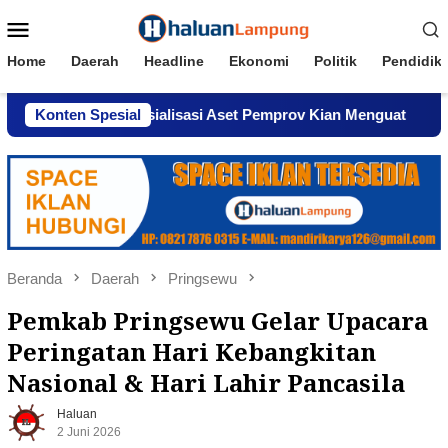
Loncat
Menu
ke
Mobile
konten
Home
Daerah
Headline
Ekonomi
Politik
Pendidik
ugaan Komersialisasi Aset Pemprov Kian Menguat
Konten Spesial
AWPI
Beranda
Daerah
Pringsewu
Pemkab Pringsewu Gelar Upacara
Peringatan Hari Kebangkitan
Nasional & Hari Lahir Pancasila
Haluan
2 Juni 2026