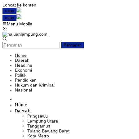
Loncat ke konten
tutup
tutup
Menu Mobile
Pencarian
Home
Daerah
Headline
Ekonomi
Politik
Pendidikan
Hukum dan Kriminal
Nasional
Home
Daerah
Pringsewu
Lampung Utara
Tanggamus
Tulang Bawang Barat
Kota Metro