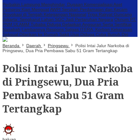
Perbakin Lampung Menghindar, Dugaan Komersialisasi Aset
Pemprov Kian Menguat
AWPI Serukan Perdamaian dan Kecam
Provokasi di Tengah Ketegangan Nasional
Triga Rakyat Guncang
Jakarta: Sengkarut Lahan SGC Jadi Pertaruhan Negara
Oknum PT.
PNM ULAMM Tubaba Diduga Gelapkan Angsuran Serta Sertifikat
Nasabah
Lambannya Respons Satgas ITERA, Korban Kekerasan
Seksual Dilarikan ke Rumah Sakit Usai Diduga Coba Bunuh Diri
Beranda
Daerah
Pringsewu
Polisi Intai Jalur Narkoba di
Pringsewu, Dua Pria Pembawa Sabu 51 Gram Tertangkap
Polisi Intai Jalur Narkoba
di Pringsewu, Dua Pria
Pembawa Sabu 51 Gram
Tertangkap
haluan