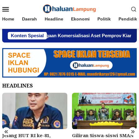
Loncat
Menu
ke
Mobile
konten
Home
Daerah
Headline
Ekonomi
Politik
Pendidik
enghindar, Dugaan Komersialisasi Aset Pemprov Kian Mengua
Konten Spesial
HEADLINES
«
»
Jelang HUT RI ke-81,
Giliran Siswa-siswi SMAN