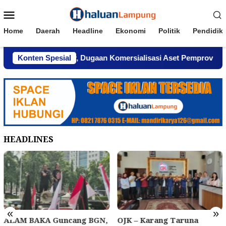
Loncat
Menu
ke
Mobile
konten
Home
Daerah
Headline
Ekonomi
Politik
Pendidik
ng Menghindar, Dugaan Komersialisasi Aset Pemprov Kian Me
Konten Spesial
HEADLINES
«
»
ALAM BAKA Guncang BGN,
OJK – Karang Taruna