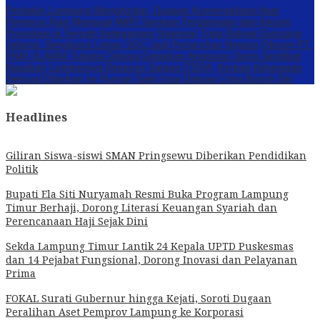
Perbakin Lampung Menghindar, Dugaan Komersialisasi Aset
Pemprov Kian Menguat
AWPI Serukan Perdamaian dan Kecam
Provokasi di Tengah Ketegangan Nasional
Triga Rakyat Guncang
Jakarta: Sengkarut Lahan SGC Jadi Pertaruhan Negara
Oknum PT.
PNM ULAMM Tubaba Diduga Gelapkan Angsuran Serta Sertifikat
Nasabah
Lambannya Respons Satgas ITERA, Korban Kekerasan
Seksual Dilarikan ke Rumah Sakit Usai Diduga Coba Bunuh Diri
Headlines
Giliran Siswa-siswi SMAN Pringsewu Diberikan Pendidikan
Politik
Bupati Ela Siti Nuryamah Resmi Buka Program Lampung
Timur Berhaji, Dorong Literasi Keuangan Syariah dan
Perencanaan Haji Sejak Dini
Sekda Lampung Timur Lantik 24 Kepala UPTD Puskesmas
dan 14 Pejabat Fungsional, Dorong Inovasi dan Pelayanan
Prima
FOKAL Surati Gubernur hingga Kejati, Soroti Dugaan
Peralihan Aset Pemprov Lampung ke Korporasi