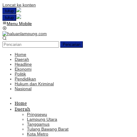
Loncat ke konten
tutup
tutup
Menu Mobile
Pencarian
Home
Daerah
Headline
Ekonomi
Politik
Pendidikan
Hukum dan Kriminal
Nasional
Home
Daerah
Pringsewu
Lampung Utara
Tanggamus
Tulang Bawang Barat
Kota Metro