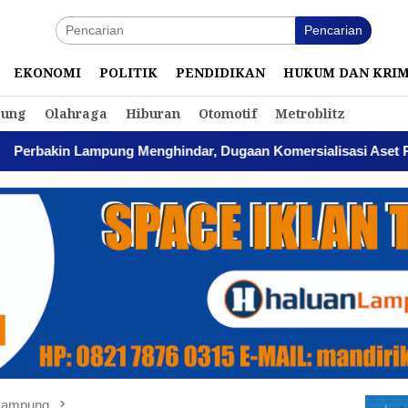
Pencarian
EKONOMI
POLITIK
PENDIDIKAN
HUKUM DAN KRI
ung
Olahraga
Hiburan
Otomotif
Metroblitz
ng Menghindar, Dugaan Komersialisasi Aset Pemprov Kian Men
 Lampung