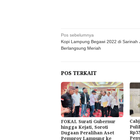
Navigasi
Pos sebelumnya
Kopi Lampung Begawi 2022 di Sarinah 
pos
Berlangsung Meriah
POS TERKAIT
Cabj
FOKAL Surati Gubernur
Puli
hingga Kejati, Soroti
Rp33
Dugaan Peralihan Aset
Pen
Pemprov Lampung ke