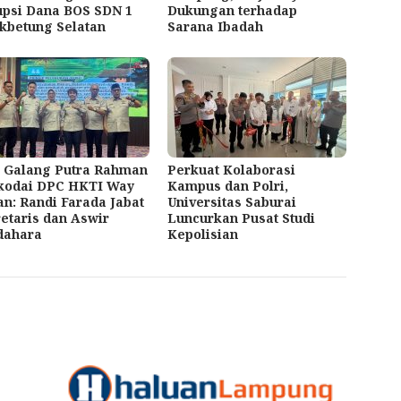
upsi Dana BOS SDN 1
Dukungan terhadap
kbetung Selatan
Sarana Ibadah
! Galang Putra Rahman
Perkuat Kolaborasi
kodai DPC HKTI Way
Kampus dan Polri,
n: Randi Farada Jabat
Universitas Saburai
etaris dan Aswir
Luncurkan Pusat Studi
dahara
Kepolisian