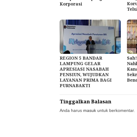
Kor
Korporasi
Telu
REGION 5 BANDAR
Sah
LAMPUNG GELAR
Nah
APRESIASI NASABAH
Kana
PENSIUN, WUJUDKAN
Sekr
LAYANAN PRIMA BAGI
Ben
PURNABAKTI
Tinggalkan Balasan
Anda harus
masuk
untuk berkomentar.