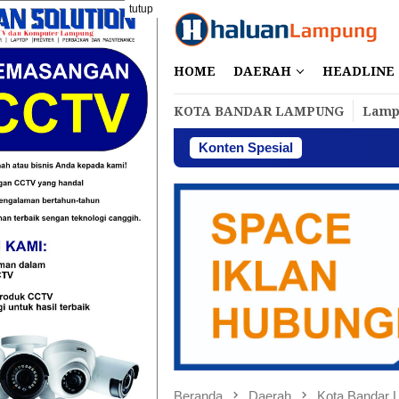
Loncat
tutup
ke
konten
HOME
DAERAH
HEADLINE
KOTA BANDAR LAMPUNG
Lamp
Konten Spesial
Perbakin Lampu
Beranda
Daerah
Kota Bandar