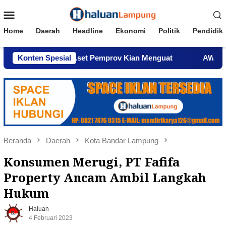
Loncat
Menu
ke
Mobile
konten
Home
Daerah
Headline
Ekonomi
Politik
Pendidik
alisasi Aset Pemprov Kian Menguat
Konten Spesial
AWPI Serukan Per
Beranda
Daerah
Kota Bandar Lampung
Konsumen Merugi, PT Fafifa
Property Ancam Ambil Langkah
Hukum
Haluan
4 Februari 2023