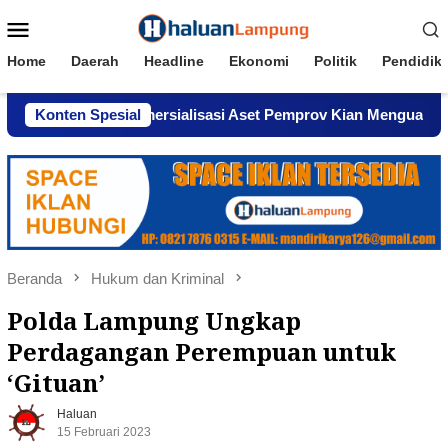
Loncat
Menu
ke
Mobile
konten
Home
Daerah
Headline
Ekonomi
Politik
Pendidik
gaan Komersialisasi Aset Pemprov Kian Menguat
Konten Spesial
AWPI 
Beranda
Hukum dan Kriminal
Polda Lampung Ungkap
Perdagangan Perempuan untuk
‘Gituan’
Haluan
15 Februari 2023