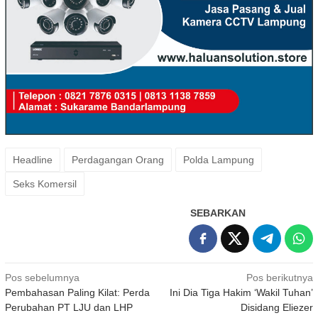
Headline
Perdagangan Orang
Polda Lampung
Seks Komersil
SEBARKAN
Navigasi
Pos sebelumnya
Pos berikutnya
Pembahasan Paling Kilat: Perda
Ini Dia Tiga Hakim ‘Wakil Tuhan’
pos
Perubahan PT LJU dan LHP
Disidang Eliezer