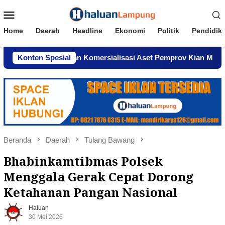
Loncat
Menu
ke
Mobile
konten
Home
Daerah
Headline
Ekonomi
Politik
Pendidik
dar, Dugaan Komersialisasi Aset Pemprov Kian Menguat
Konten Spesial
Beranda
Daerah
Tulang Bawang
Bhabinkamtibmas Polsek
Menggala Gerak Cepat Dorong
Ketahanan Pangan Nasional
Haluan
30 Mei 2026