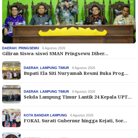
DAERAH
,
PRINGSEWU
6 Agustus 2026
Giliran Siswa-siswi SMAN Pringsewu Diber…
DAERAH
,
LAMPUNG TIMUR
6 Agustus 2026
Bupati Ela Siti Nuryamah Resmi Buka Prog…
DAERAH
,
LAMPUNG TIMUR
6 Agustus 2026
Sekda Lampung Timur Lantik 24 Kepala UPT…
KOTA BANDAR LAMPUNG
6 Agustus 2026
FOKAL Surati Gubernur hingga Kejati, Sor…