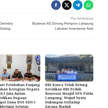
Pos berikutnya
Gerindra
Budiman AS Dorong Pemprov Lampung
Gisting
Lakukan Inventarisir Aset
ari Pelabuhan Panjang
BRI Kanca Teluk Betung
hkan Kerugian Negara
Serahkan BRI Peduli
9,5 Juta dalam
Renovasi Masjid SPN Polda
yidikan Dugaan
Lampung, Wujud Nyata
upsi Dana BOS SDN 1
Dukungan terhadap
kbetung Selatan
Sarana Ibadah