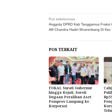
Navigasi
Pos sebelumnya
Anggota DPRD Kab Tanggamus Fraksi 
pos
Alif Chandra Hadiri Musrenbang Di Kec 
POS TERKAIT
FOKAL Surati Gubernur
Cabj
hingga Kejati, Soroti
Puli
Dugaan Peralihan Aset
Rp33
Pemprov Lampung ke
Pen
Korporasi
Kor
Telu