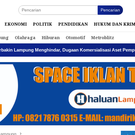
Pencarian
EKONOMI
POLITIK
PENDIDIKAN
HUKUM DAN KRI
ung
Olahraga
Hiburan
Otomotif
Metroblitz
indar, Dugaan Komersialisasi Aset Pemprov Kian Menguat
 Lampung