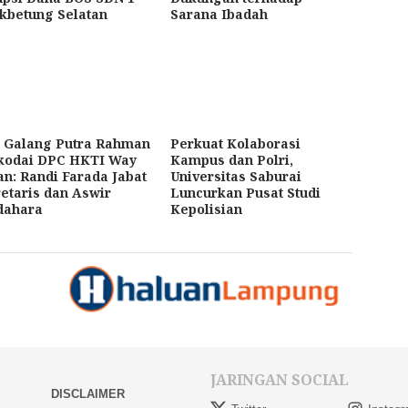
kbetung Selatan
Sarana Ibadah
! Galang Putra Rahman
Perkuat Kolaborasi
kodai DPC HKTI Way
Kampus dan Polri,
n: Randi Farada Jabat
Universitas Saburai
etaris dan Aswir
Luncurkan Pusat Studi
dahara
Kepolisian
JARINGAN SOCIAL
DISCLAIMER