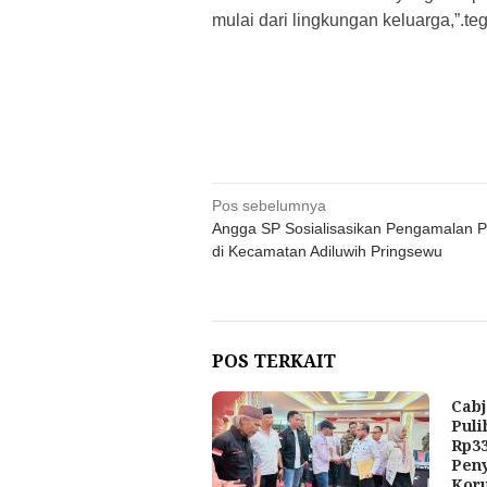
mulai dari lingkungan keluarga,”.teg
Navigasi
Pos sebelumnya
Angga SP Sosialisasikan Pengamalan P
pos
di Kecamatan Adiluwih Pringsewu
POS TERKAIT
Cabj
Puli
Rp33
Pen
Kor