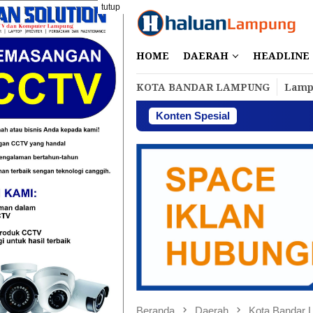
Loncat
tutup
ke
konten
HOME
DAERAH
HEADLINE
KOTA BANDAR LAMPUNG
Lamp
Konten Spesial
Per
Beranda
Daerah
Kota Bandar