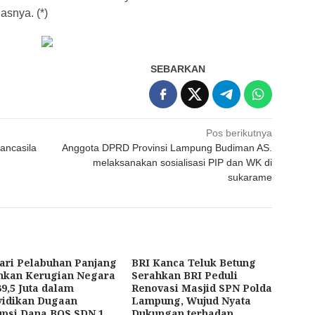
asnya. (*)
SEBARKAN
Pos berikutnya
ancasila
Anggota DPRD Provinsi Lampung Budiman AS.
melaksanakan sosialisasi PIP dan WK di
sukarame
ari Pelabuhan Panjang
BRI Kanca Teluk Betung
hkan Kerugian Negara
Serahkan BRI Peduli
9,5 Juta dalam
Renovasi Masjid SPN Polda
yidikan Dugaan
Lampung, Wujud Nyata
upsi Dana BOS SDN 1
Dukungan terhadap