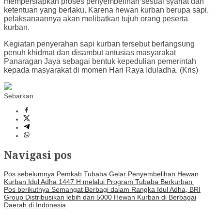
mempersiapkan proses penyembelihan sesuai syariat dan
ketentuan yang berlaku. Karena hewan kurban berupa sapi,
pelaksanaannya akan melibatkan tujuh orang peserta
kurban.
Kegiatan penyerahan sapi kurban tersebut berlangsung
penuh khidmat dan disambut antusias masyarakat
Panaragan Jaya sebagai bentuk kepedulian pemerintah
kepada masyarakat di momen Hari Raya Iduladha. (Kris)
Sebarkan
Navigasi pos
Pos sebelumnya
Pemkab Tubaba Gelar Penyembelihan Hewan
Kurban Idul Adha 1447 H melalui Program Tubaba Berkurban ‎
Pos berikutnya
Semangat Berbagi dalam Rangka Idul Adha, BRI
Group Distribusikan lebih dari 5000 Hewan Kurban di Berbagai
Daerah di Indonesia