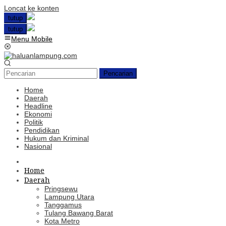
Loncat ke konten
tutup
tutup
Menu Mobile
Pencarian
Home
Daerah
Headline
Ekonomi
Politik
Pendidikan
Hukum dan Kriminal
Nasional
Home
Daerah
Pringsewu
Lampung Utara
Tanggamus
Tulang Bawang Barat
Kota Metro