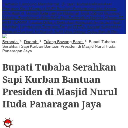
Perbakin Lampung Menghindar, Dugaan Komersialisasi Aset
Pemprov Kian Menguat
AWPI Serukan Perdamaian dan Kecam
Provokasi di Tengah Ketegangan Nasional
Triga Rakyat Guncang
Jakarta: Sengkarut Lahan SGC Jadi Pertaruhan Negara
Oknum PT.
PNM ULAMM Tubaba Diduga Gelapkan Angsuran Serta Sertifikat
Nasabah
Lambannya Respons Satgas ITERA, Korban Kekerasan
Seksual Dilarikan ke Rumah Sakit Usai Diduga Coba Bunuh Diri
Beranda
Daerah
Tulang Bawang Barat
Bupati Tubaba
Serahkan Sapi Kurban Bantuan Presiden di Masjid Nurul Huda
Panaragan Jaya
Bupati Tubaba Serahkan
Sapi Kurban Bantuan
Presiden di Masjid Nurul
Huda Panaragan Jaya