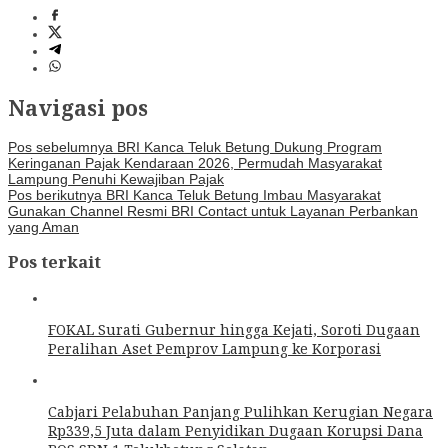
Navigasi pos
Pos sebelumnya
BRI Kanca Teluk Betung Dukung Program
Keringanan Pajak Kendaraan 2026, Permudah Masyarakat
Lampung Penuhi Kewajiban Pajak
Pos berikutnya
BRI Kanca Teluk Betung Imbau Masyarakat
Gunakan Channel Resmi BRI Contact untuk Layanan Perbankan
yang Aman
Pos terkait
FOKAL Surati Gubernur hingga Kejati, Soroti Dugaan
Peralihan Aset Pemprov Lampung ke Korporasi
Cabjari Pelabuhan Panjang Pulihkan Kerugian Negara
Rp339,5 Juta dalam Penyidikan Dugaan Korupsi Dana