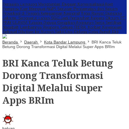
Perbakin Lampung Menghindar, Dugaan Komersialisasi Aset
Pemprov Kian Menguat
AWPI Serukan Perdamaian dan Kecam
Provokasi di Tengah Ketegangan Nasional
Triga Rakyat Guncang
Jakarta: Sengkarut Lahan SGC Jadi Pertaruhan Negara
Oknum PT.
PNM ULAMM Tubaba Diduga Gelapkan Angsuran Serta Sertifikat
Nasabah
Lambannya Respons Satgas ITERA, Korban Kekerasan
Seksual Dilarikan ke Rumah Sakit Usai Diduga Coba Bunuh Diri
Beranda
Daerah
Kota Bandar Lampung
BRI Kanca Teluk
Betung Dorong Transformasi Digital Melalui Super Apps BRIm
BRI Kanca Teluk Betung
Dorong Transformasi
Digital Melalui Super
Apps BRIm
haluan