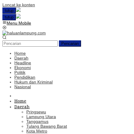
Loncat ke konten
tutup
tutup
Menu Mobile
Pencarian
Home
Daerah
Headline
Ekonomi
Politik
Pendidikan
Hukum dan Kriminal
Nasional
Home
Daerah
Pringsewu
Lampung Utara
Tanggamus
Tulang Bawang Barat
Kota Metro