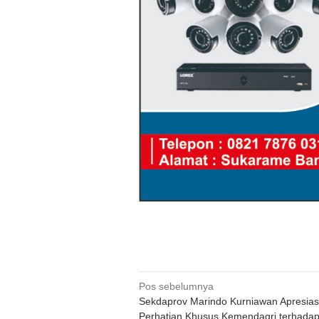
Navigasi
Pos sebelumnya
Sekdaprov Marindo Kurniawan Apresias
pos
Perhatian Khusus Kemendagri terhada