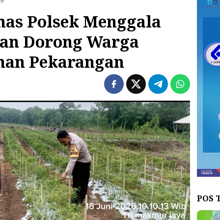
as Polsek Menggala
an Dorong Warga
han Pekarangan
POS 