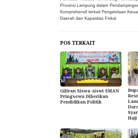
Provinsi Lampung dalam Pendampinga
Komprehensif terkait Pengelolaan Keu
Daerah dan Kapasitas Fiskal
POS TERKAIT
Bupa
Giliran Siswa-siswi SMAN
Res
Pringsewu Diberikan
Lamp
Pendidikan Politik
Doro
Syar
Haji