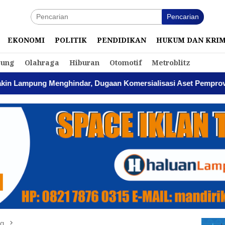
Pencarian
EKONOMI
POLITIK
PENDIDIKAN
HUKUM DAN KRI
ung
Olahraga
Hiburan
Otomotif
Metroblitz
ghindar, Dugaan Komersialisasi Aset Pemprov Kian Menguat
ng