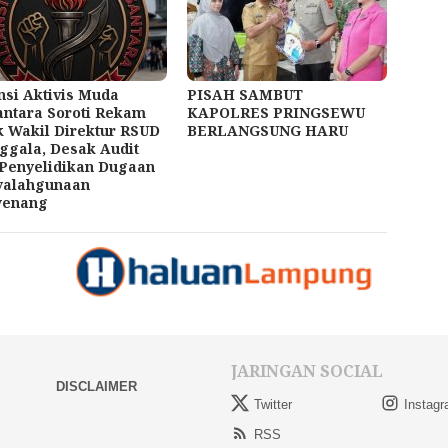
nsi Aktivis Muda
PISAH SAMBUT
ntara Soroti Rekam
KAPOLRES PRINGSEWU
k Wakil Direktur RSUD
BERLANGSUNG HARU
gala, Desak Audit
Penyelidikan Dugaan
yalahgunaan
enang
JARINGAN SOCIAL
DISCLAIMER
Twitter
Instag
RSS