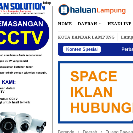
Loncat
tutup
ke
konten
HOME
DAERAH
HEADLINE
KOTA BANDAR LAMPUNG
Lamp
Konten Spesial
Perbakin Lampung Men
Beranda
Daerah
Tulang Bawa