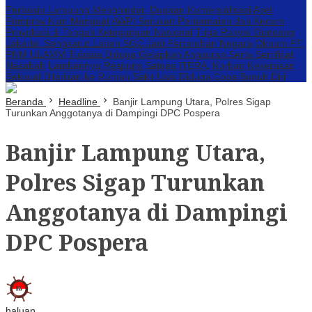
Perbakin Lampung Menghindar, Dugaan Komersialisasi Aset
Pemprov Kian Menguat
AWPI Serukan Perdamaian dan Kecam
Provokasi di Tengah Ketegangan Nasional
Triga Rakyat Guncang
Jakarta: Sengkarut Lahan SGC Jadi Pertaruhan Negara
Oknum PT.
PNM ULAMM Tubaba Diduga Gelapkan Angsuran Serta Sertifikat
Nasabah
Lambannya Respons Satgas ITERA, Korban Kekerasan
Seksual Dilarikan ke Rumah Sakit Usai Diduga Coba Bunuh Diri
Beranda
Headline
Banjir Lampung Utara, Polres Sigap
Turunkan Anggotanya di Dampingi DPC Pospera
Banjir Lampung Utara,
Polres Sigap Turunkan
Anggotanya di Dampingi
DPC Pospera
haluan