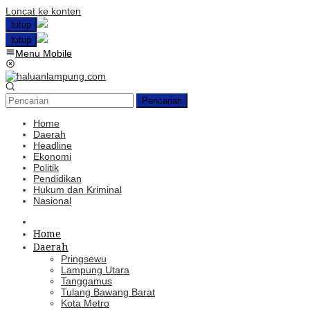
Loncat ke konten
tutup
tutup
Menu Mobile
Pencarian
Home
Daerah
Headline
Ekonomi
Politik
Pendidikan
Hukum dan Kriminal
Nasional
Home
Daerah
Pringsewu
Lampung Utara
Tanggamus
Tulang Bawang Barat
Kota Metro